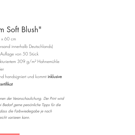
 Soft Blush"
x 60 cm
sand innerhalb Deutschlands)
te Auflage von 50 Stück
trukturiertem 309 g/m² Hahnemühle
ier
t und handsigniert und kommt
inklusive
ertifikat
en der Veranschaulichung. Der Print wird
 Bedarf gerne persönliche Tipps für die
 dass die Farbwiedergabe je nach
eicht variieren kann.