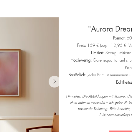
"Aurora Dream
Format:
60 
Preis:
159 € (zzgl. 12,95 € Ver
Limitiert:
Streng limitier
Hochwertig:
Galeriequalität auf s
Pap
Persönlich:
Jeder Print ist nummerier
Echtheitsz
Hinweise: Die Abbildungen mit Rahmen dien
ohne Rahmen versendet – ich gebe dir bei
passende Rahmung.
Bitte beachte,
Bildschirmeinstellung l