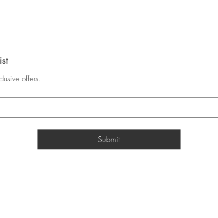
ist
lusive offers.
Submit